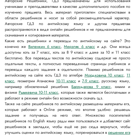
Авторские Решебники, ГДЗ предназначены для использования
учениками и преподавателями в качестве дополнительного пособия по
изучению предмета. Весь материал приготовлен специалиствами в
области решебников и носит за собой рекомендательный характер.
Авторские ГДЗ по английскому языку и другим предметам
распространяются в виде онлайн решебников и не предназначены для
скачивания и копирования матералов.
Какие есть решебники и переводы по английскому на сайте? Это
конечно же
Виленкин 6 класс
,
Мерзляк 6 класс
и др. Они всегда
доступны хоть за 7 класс, хоть за 8 9 класс и даже за 10 и 11 класс
бесплатно. Все переводы текстов по английскому содержат не просто
отдельные тексты, а полностью переведенные страницы учебников и
переводы каждого задания в отдельности. Помимо решебников по
английскому на сайте есть ГДЗ по алгебре
Мордковича 10 класс
,
11
класс
, геометрии Атанасяна
10-11 класс
и
7-9 класс
, русскому языку,
например обновленный решебник
Бархударова 9 класс
, химии и
физике
Рымкевича 10-11 класс
, которые также являются бесплатными и
работают в режиме онлайн без возможности скачать гдз.
Также на сайте решебников по английскому размещены материалы егэ,
которые работают в Online режиме, что вполне удобно: решаешь
задание и получаешь на него ответ. Множество посетителей
решебников по English языку рады ими пользоваться и добавляют сайт
решебников в закладки, чтобы ещё не раз сюда вернуться, чтобы
улучшить оценки по английскому языку, потренироваться в
решении егэ